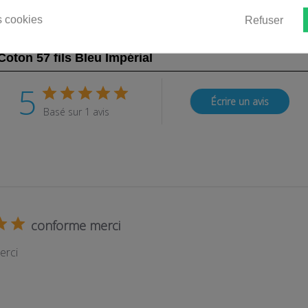
 d'oreiller
 cookies
Refuser
Coton 57 fils Bleu Impérial
5
Écrire un avis
Basé sur 1 avis
conforme merci
erci