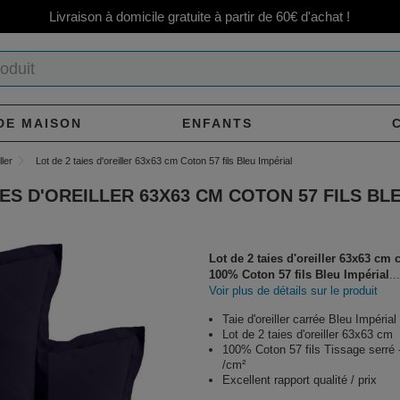
Livraison à domicile gratuite à partir de 60€ d'achat !
DE MAISON
ENFANTS
ller
Lot de 2 taies d'oreiller 63x63 cm Coton 57 fils Bleu Impérial
IES D'OREILLER 63X63 CM COTON 57 FILS BL
Lot de 2 taies d'oreiller 63x63 cm 
100% Coton 57 fils Bleu Impérial
...
Voir plus de détails sur le produit
Taie d'oreiller carrée Bleu Impérial
Lot de 2 taies d'oreiller 63x63 cm
100% Coton 57 fils Tissage serré -
/cm²
Excellent rapport qualité / prix