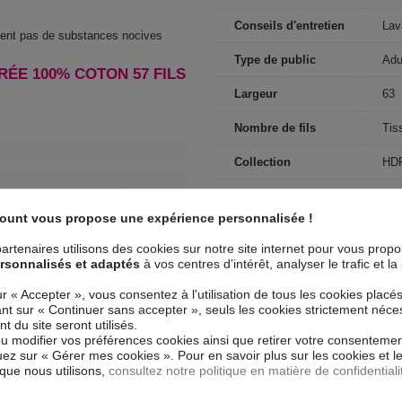
Conseils d'entretien
Lav
ntent pas de substances nocives
Type de public
Adu
RÉE 100% COTON 57 FILS
Largeur
63
Nombre de fils
Tis
Collection
HD
Dimensions (cm)
63x
count vous propose une expérience personnalisée !
Couleur marketing
Ble
artenaires utilisons des cookies sur notre site internet pour vous prop
rsonnalisés et adaptés
à vos centres d’intérêt, analyser le trafic et 
Finition taie
Vol
d'oreiller
ur « Accepter », vous consentez à l'utilisation de tous les cookies placé
uant sur « Continuer sans accepter », seuls les cookies strictement néce
Forme
Car
 du site seront utilisés.
ou modifier vos préférences cookies ainsi que retirer votre consentemen
Motif
Uni
ez sur « Gérer mes cookies ». Pour en savoir plus sur les cookies et 
que nous utilisons,
consultez notre politique en matière de confidentiali
Matériaux détail
100