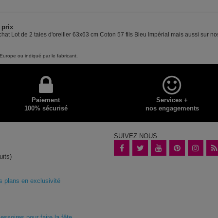
 prix
hat Lot de 2 taies d'oreiller 63x63 cm Coton 57 fils Bleu Impérial mais aussi sur no
Europe ou indiqué par le fabricant.
Paiement
Services +
100% sécurisé
nos engagements
SUIVEZ NOUS
uits)
plans en exclusivité
essoires pour faire la fête
,