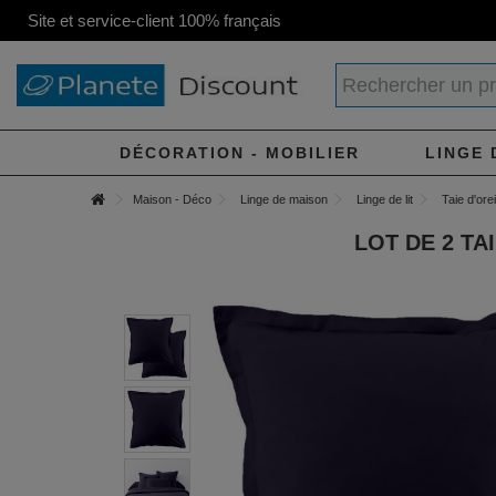
Site et service-client 100% français
DÉCORATION - MOBILIER
LINGE 
Maison - Déco
Linge de maison
Linge de lit
Taie d'orei
LOT DE 2 TA