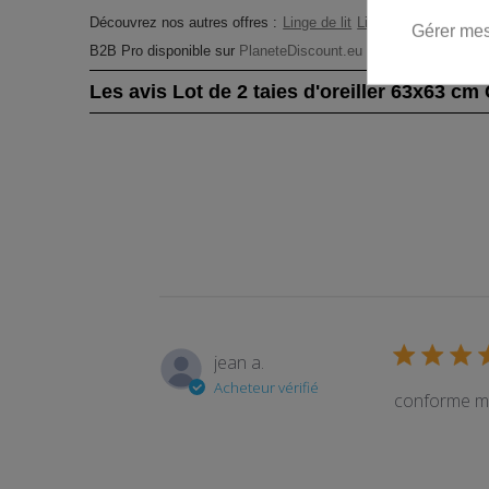
Découvrez nos autres offres :
Linge de lit
Linge de maison
Taie
Gérer mes
B2B Pro disponible sur
PlaneteDiscount.eu
Les avis Lot de 2 taies d'oreiller 63x63 cm 
jean a.
Acheteur vérifié
conforme m