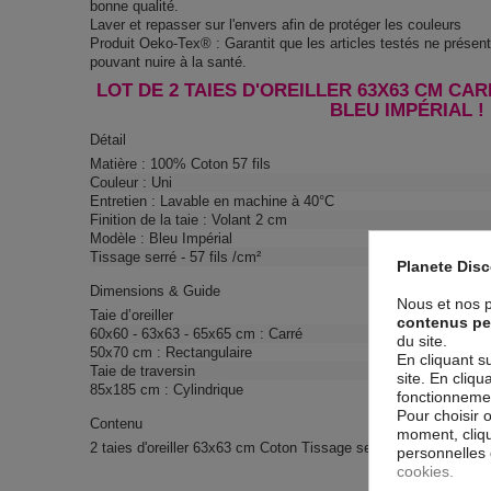
bonne qualité.
Laver et repasser sur l'envers afin de protéger les couleurs
Produit Oeko-Tex® : Garantit que les articles testés ne prése
pouvant nuire à la santé.
LOT DE 2 TAIES D'OREILLER 63X63 CM CAR
BLEU IMPÉRIAL !
Détail
Matière : 100% Coton 57 fils
Couleur : Uni
Entretien : Lavable en machine à 40°C
Finition de la taie : Volant 2 cm
Modèle : Bleu Impérial
Tissage serré - 57 fils /cm²
Planete Dis
Dimensions & Guide
Nous et nos p
Taie d’oreiller
contenus pe
60x60 - 63x63 - 65x65 cm : Carré
du site.
50x70 cm : Rectangulaire
En cliquant s
Taie de traversin
site. En cliq
85x185 cm : Cylindrique
fonctionnement
Pour choisir 
Contenu
moment, cliqu
2 taies d'oreiller 63x63 cm Coton Tissage serré - 57 fils /cm²
personnelles 
cookies.