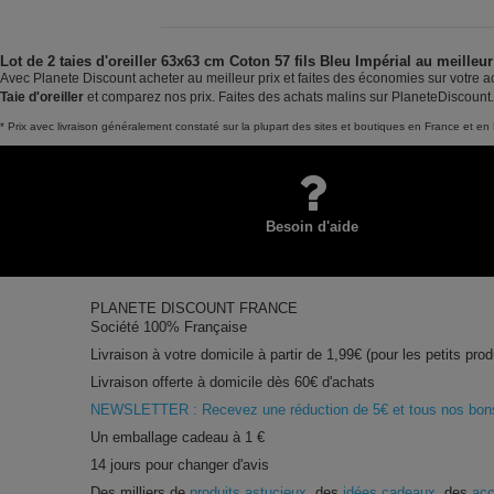
Lot de 2 taies d'oreiller 63x63 cm Coton 57 fils Bleu Impérial au meilleur
Avec Planete Discount acheter au meilleur prix et faites des économies sur votre ac
Taie d'oreiller
et comparez nos prix. Faites des achats malins sur PlaneteDiscount.
* Prix avec livraison généralement constaté sur la plupart des sites et boutiques en France et en 
Besoin d'aide
PLANETE DISCOUNT FRANCE
Société 100% Française
Livraison à votre domicile à partir de 1,99€ (pour les petits prod
Livraison offerte à domicile dès 60€ d'achats
NEWSLETTER : Recevez une réduction de 5€ et tous nos bons 
Un emballage cadeau à 1 €
14 jours pour changer d'avis
Des milliers de
produits astucieux
, des
idées cadeaux
, des
acc